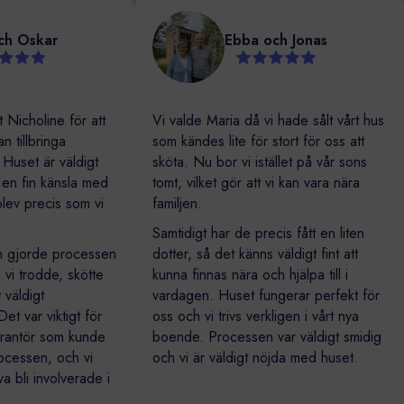
ara och Oskar
Ebba och Jonas
shuset Nicholine för att
Vi valde Maria då vi hade sålt vårt h
 vi kan tillbringa
som kändes lite för stort för oss att
rige. Huset är väldigt
sköta. Nu bor vi istället på vår sons
h har en fin känsla med
tomt, vilket gör att vi kan vara nära
h det blev precis som vi
familjen.
Samtidigt har de precis fått en liten
unen gjorde processen
dotter, så det känns väldigt fint att
d än vi trodde, skötte
kunna finnas nära och hjälpa till i
på ett väldigt
vardagen. Huset fungerar perfekt f
sätt. Det var viktigt för
oss och vi trivs verkligen i vårt nya
en leverantör som kunde
boende. Processen var väldigt smid
la processen, och vi
och vi är väldigt nöjda med huset.
 själva bli involverade i