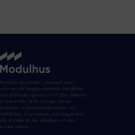
Modulhus grundades i samband med
reformen om bygglovsbefriade Attefallshus
som klubbades igenom 2014. Efter detta har
vi strävat efter att bli Sveriges största
leverantör av komplementbostäder och
Attefallshus. Vi projekterar och bygger hus i
alla storlekar till den offentliga och den
privata sektorn.