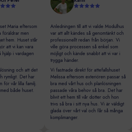
eter
Karin
Maria eftersom
Anledningen till att vi valde Modulhus
J
äldrar men
var att allt kändes så genomtänkt och
a
em. Huset står
professionellt redan från början. Vi
m
t vi kan vara
ville göra processen så enkel som
a
lp i vardagen
möjligt och kände snabbt att vi var i
S
trygga händer.
i
n
ing och att det
Vi fastnade direkt för attefallshuset
ligt. Det har
Melissa eftersom exteriören passar så
H
år lilla familj.
bra med vårt hus och planlösningen
k
 både huset.
passade våra behov så bra. Det har
h
blivit ett hem till vår dotter och hon
ä
trivs så bra i sitt nya hus. Vi är väldigt
o
glada över vårt val och får så många
komplimanger.