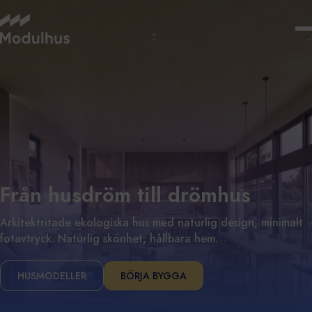
Från husdröm till drömhus
Arkitektritade ekologiska hus med naturlig design, minimalt
fotavtryck. Naturlig skönhet, hållbara hem.
HUSMODELLER
BÖRJA BYGGA