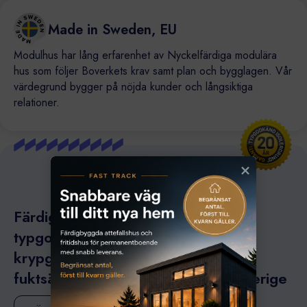
Made in Sweden, EU
Modulhus har lång erfarenhet av Nyckelfärdiga modulära
hus som följer Boverkets krav samt plan och bygglagen. Vår
värdegrund bygger på nöjda kunder och långsiktiga
relationer.
Färdigställda, isolerade och
typgodkända husgrunder och
krypgrunder inklusive
fuktsäkerhetsprojektering i hela Sverige