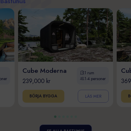
Bastuhus
Cube Moderna
Cu
1 rum
oner
1-4 personer
239,000 kr
369
BÖRJA BYGGA
B
LÄS MER
SE ALLA BASTUHUS