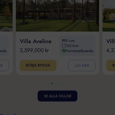
Villa Aveline
Vil
5 rum
162 kvm
3,599,000 kr
4,3
ende
Permanentboende
BÖRJA BYGGA
B
ER
LÄS MER
SE ALLA VILLOR