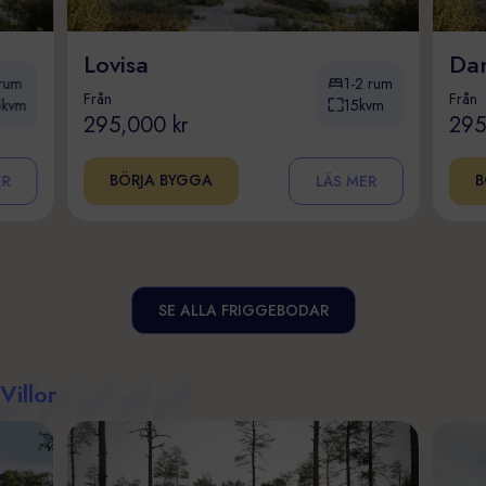
Lovisa
Dan
 rum
1-2 rum
Från
Från
5kvm
15kvm
295,000 kr
295
BÖRJA BYGGA
B
ER
LÄS MER
SE ALLA FRIGGEBODAR
Villor