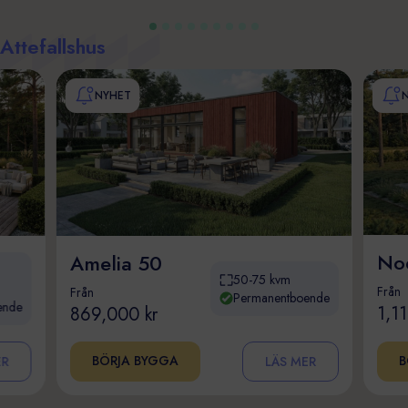
Attefallshus
NYHET
Noe
Amelia 50
50-75 kvm
Från
Från
Permanentboende
ende
1,1
869,000 kr
BÖRJA BYGGA
B
ER
LÄS MER