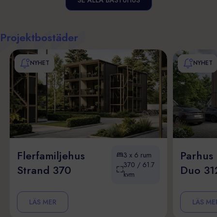
Projektbostäder
NYHET
NYHET
Flerfamiljehus
Parhus
3 x 6 rum
370 / 61.7
Strand 370
Duo 31
kvm
LÄS MER
LÄS ME