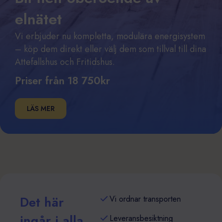
elnätet
Vi erbjuder nu kompletta, modulära energisystem
– köp dem direkt eller välj dem som tillval till dina
Attefallshus och Fritidshus.
Priser från 18 750kr
LÄS MER
Det här
Vi ordnar transporten
ingår i alla
Leveransbesiktning