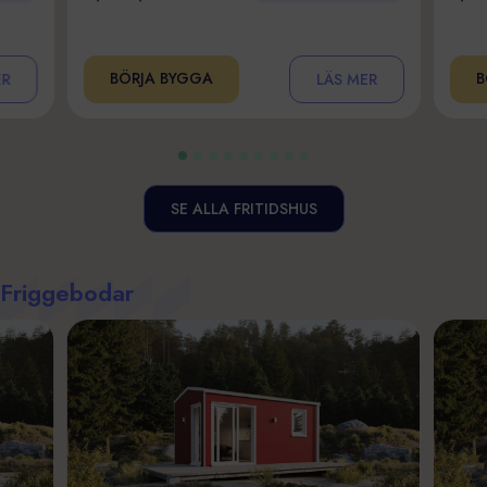
BÖRJA BYGGA
B
ER
LÄS MER
SE ALLA FRITIDSHUS
Friggebodar