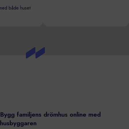
 nöjda med både huset
t.
Bygg familjens drömhus online med
husbyggaren