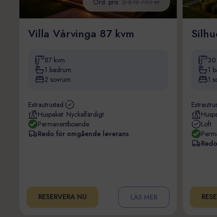
Ord. pris
2 618 750 kr
Villa Vårvinga 87 kvm
Silhu
87 kvm
30 
1 badrum
1 
2 sovrum
1 s
Extrautrustad:
Extrautru
Huspaket: Nyckelfärdigt
Huspa
Permanentboende
Loft
Redo för omgående leverans
Perm
Redo
RESERVERA NU
RES
LÄS MER