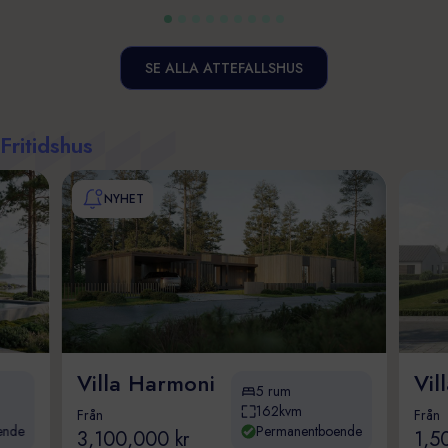
SE ALLA ATTEFALLSHUS
Fritidshus
NYHET
Villa Harmoni
Vil
5 rum
162kvm
Från
Från
ende
Permanentboende
3,100,000 kr
1,5