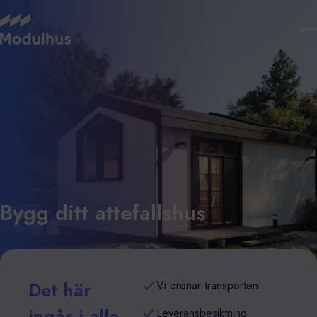
Bygg ditt attefallshus
Det här
Vi ordnar transporten
ingår i alla
Leveransbesiktning