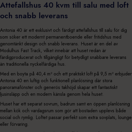
Attefallshus 40 kvm till salu med loft
och snabb leverans
Antonia 40 är ett exklusivt och färdigt attefallshus till salu för dig
som söker ett modernt permanentboende eller fritidshus med
genomtänkt design och snabb leverans. Huset är en del av
Modulhus Fast Track, vilket innebär att huset redan är
färdigproducerat och tillgängligt för betydligt snabbare leverans
än traditionella nyckelfärdiga hus.
Med en boyta på 40,4 m² och ett praktiskt loft på 9,5 m² erbjuder
Antonia 40 en luftig och funktionell planlösning där stora
panoramafönster och generös takhöjd skapar ett fantastiskt
ljusinsläpp och en modern känsla genom hela huset.
Huset har ett separat sovrum, badrum samt en öppen planlösning
mellan kök och vardagsrum som gör att bostaden upplevs både
social och rymlig. Loftet passar perfekt som extra sovplats, lounge
eller förvaring.