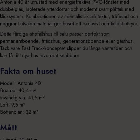
Antonia 40 är utrustad med energieffektiva PVC-fönster med
dubbelglas, isolerade ytterdörrar och modernt svart plåttak med
klicksystem. Kombinationen av minimalistisk arkitektur, träfasad och
noggrant utvalda material ger huset ett exklusivt och tidlöst uttryck.
Detta färdiga attefallshus till salu passar perfekt som
permanentboende, fritidshus, generationsboende eller gästhus.
Tack vare Fast Track-konceptet slipper du långa väntetider och
kan få ditt nya hus levererat snabbare.
Fakta om huset
Modell: Antonia 40
Boarea: 40,4 m²
Invändig yta: 41,5 m²
Loft: 9,5 m²
Bottenplan: 32 m²
Mått
• Längd: 10,60 m