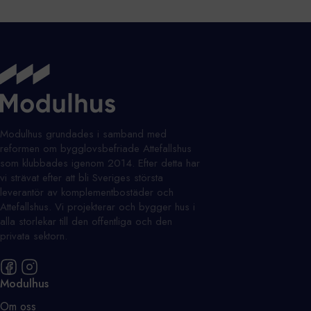
Modulhus grundades i samband med
reformen om bygglovsbefriade Attefallshus
som klubbades igenom 2014. Efter detta har
vi strävat efter att bli Sveriges största
leverantör av komplementbostäder och
Attefallshus. Vi projekterar och bygger hus i
alla storlekar till den offentliga och den
privata sektorn.
Modulhus
Om oss