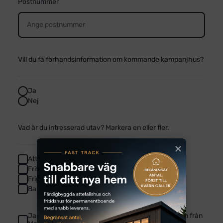
Postnummer
Vill du få förhandsinformation om kommande kampanjhus?
Ja
Nej
Vad är du intresserad utav? Markera en eller fler.
Attefallshus
Fritidshus
Friggebod
Bastuhus
Jag samtycker om att få nyheter och erbjudanden från