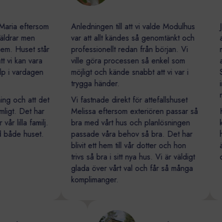
a eftersom
Anledningen till att vi valde Modulhus
Jag b
ar men
var att allt kändes så genomtänkt och
attef
Huset står
professionellt redan från början. Vi
min s
 kan vara
ville göra processen så enkel som
att h
 vardagen
möjligt och kände snabbt att vi var i
Samti
trygga händer.
inte ä
något
och att det
Vi fastnade direkt för attefallshuset
. Det har
Melissa eftersom exteriören passar så
Huset
illa familj.
bra med vårt hus och planlösningen
kan bo
e huset.
passade våra behov så bra. Det har
hem t
blivit ett hem till vår dotter och hon
är vä
trivs så bra i sitt nya hus. Vi är väldigt
och 
glada över vårt val och får så många
komplimanger.