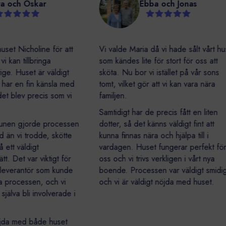
Sara och Oskar
Ebba och Jonas
itidshuset Nicholine för att
Vi valde Maria då vi hade sålt vå
 där vi kan tillbringa
som kändes lite för stort för oss 
 Sverige. Huset är väldigt
sköta. Nu bor vi istället på vår 
t och har en fin känsla med
tomt, vilket gör att vi kan vara nä
, och det blev precis som vi
familjen.
oss.
Samtidigt har de precis fått en li
kommunen gjorde processen
dotter, så det känns väldigt fint a
cerad än vi trodde, skötte
kunna finnas nära och hjälpa till i
llt på ett väldigt
vardagen. Huset fungerar perfek
llt sätt. Det var viktigt för
oss och vi trivs verkligen i vårt n
tta en leverantör som kunde
boende. Processen var väldigt 
m hela processen, och vi
och vi är väldigt nöjda med huse
drig själva bli involverade i
r.
igt nöjda med både huset