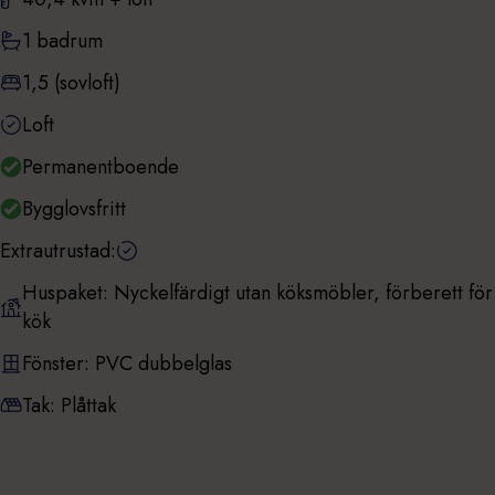
1 badrum
1,5 (sovloft)
Loft
Permanentboende
Bygglovsfritt
Extrautrustad:
Huspaket: Nyckelfärdigt utan köksmöbler, förberett för
kök
Fönster: PVC dubbelglas
Tak: Plåttak