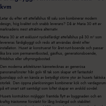
kvm
Letar du efter ett attefallshus till salu som kombinerar modern
design, hög kvalitet och snabb leverans? Då är Maria 30 ett av
marknadens mest attraktiva alternativ.
Maria 30 är ett exklusivt nyckelfärdigt attefallshus på 30 m² som
levereras färdigbyggt och redo att användas direkt efter
installation. Huset är konstruerat för året-runt-boende och passar
lika bra som permanentbostad, gästhus, generationsboende,
fritidshus eller uthyrningsbostad.
Den moderna arkitekturen kännetecknas av generösa
panoramafönster från golv till tak som skapar ett fantastiskt
ljusinsläpp och en känsla av betydligt större ytor än husets faktiska
storlek. Den öppna planlösningen kombinerar kök och vardagsrum
på ett smart sätt samtidigt som loftet skapar en avskild sovdel.
Husets kontruktion möjliggör framtida flytt av byggnaden och en
kraftig trästomme förstärkt för lång livslängd och stabilitet.