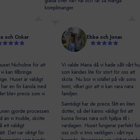
glada över vårt val och får så många
komplimanger.
Sara och Oskar
Ebba och Jonas
tidshuset Nicholine för att
Vi valde Maria då vi hade sålt vår
där vi kan tillbringa
som kändes lite för stort för oss a
Sverige. Huset är väldigt
sköta. Nu bor vi istället på vår s
 och har en fin känsla med
tomt, vilket gör att vi kan vara när
 och det blev precis som vi
familjen.
ss.
Samtidigt har de precis fått en lit
ommunen gjorde processen
dotter, så det känns väldigt fint at
erad än vi trodde, skötte
kunna finnas nära och hjälpa till i
lt på ett väldigt
vardagen. Huset fungerar perfekt
lt sätt. Det var viktigt för
oss och vi trivs verkligen i vårt ny
ta en leverantör som kunde
boende. Processen var väldigt s