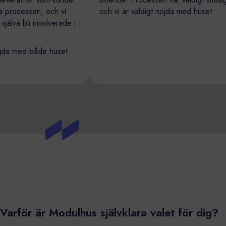
 hela processen, och vi
och vi är väldigt nöjda med huset
rig själva bli involverade i
.
igt nöjda med både huset
etet.
Varför är Modulhus självklara valet för dig?