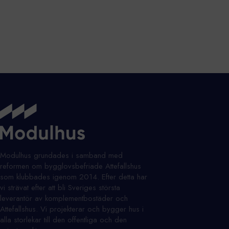
Modulhus grundades i samband med
reformen om bygglovsbefriade Attefallshus
som klubbades igenom 2014. Efter detta har
vi strävat efter att bli Sveriges största
leverantör av komplementbostäder och
Attefallshus. Vi projekterar och bygger hus i
alla storlekar till den offentliga och den