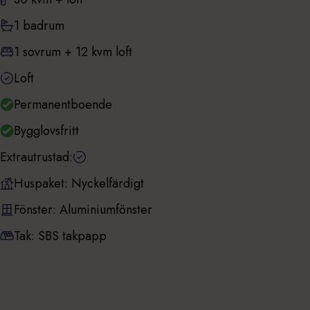
1 badrum
1 sovrum + 12 kvm loft
Loft
Permanentboende
Bygglovsfritt
Extrautrustad:
Huspaket: Nyckelfärdigt
Fönster: Aluminiumfönster
Tak: SBS takpapp