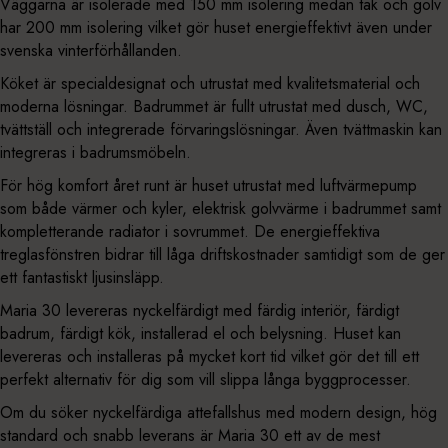
Väggarna är isolerade med 150 mm isolering medan tak och golv
har 200 mm isolering vilket gör huset energieffektivt även under
svenska vinterförhållanden.
Köket är specialdesignat och utrustat med kvalitetsmaterial och
moderna lösningar. Badrummet är fullt utrustat med dusch, WC,
tvättställ och integrerade förvaringslösningar. Även tvättmaskin kan
integreras i badrumsmöbeln.
För hög komfort året runt är huset utrustat med luftvärmepump
som både värmer och kyler, elektrisk golvvärme i badrummet samt
kompletterande radiator i sovrummet. De energieffektiva
treglasfönstren bidrar till låga driftskostnader samtidigt som de ger
ett fantastiskt ljusinsläpp.
Maria 30 levereras nyckelfärdigt med färdig interiör, färdigt
badrum, färdigt kök, installerad el och belysning. Huset kan
levereras och installeras på mycket kort tid vilket gör det till ett
perfekt alternativ för dig som vill slippa långa byggprocesser.
Om du söker nyckelfärdiga attefallshus med modern design, hög
standard och snabb leverans är Maria 30 ett av de mest