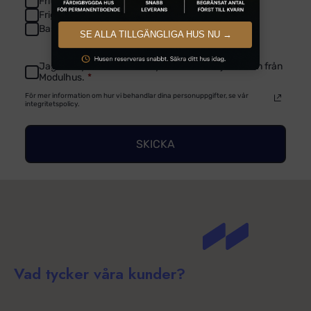
Fritidshus
Friggebod
Bastuhus
SE ALLA TILLGÄNGLIGA HUS NU →
Jag samtycker om att få nyheter och erbjudanden från
Modulhus.
*
För mer information om hur vi behandlar dina personuppgifter, se vår
integritetspolicy.
SKICKA
Vad tycker våra kunder?