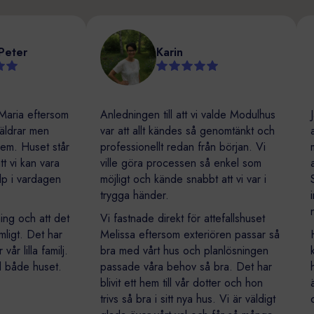
er
Karin
ia eftersom
Anledningen till att vi valde Modulhus
Jag 
rar men
var att allt kändes så genomtänkt och
atte
 Huset står
professionellt redan från början. Vi
min 
i kan vara
ville göra processen så enkel som
att 
i vardagen
möjligt och kände snabbt att vi var i
Samt
trygga händer.
inte 
någo
 och att det
Vi fastnade direkt för attefallshuset
t. Det har
Melissa eftersom exteriören passar så
Huse
lilla familj.
bra med vårt hus och planlösningen
kan b
de huset.
passade våra behov så bra. Det har
hem 
blivit ett hem till vår dotter och hon
är v
trivs så bra i sitt nya hus. Vi är väldigt
och 