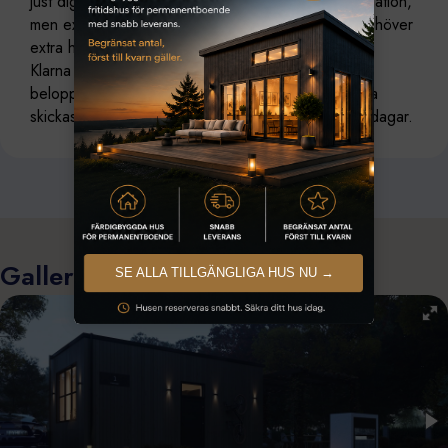
just dig, vi kan för det mesta tillhandahålla all information,
men extra kostnad kan då tillkomma. Om du inte behöver
extra handlingar slutför du köpet direkt på sidan via
Klarna checkout, du kan välja mellan att betala hela
beloppet nu eller dela upp betalningen. Ritningarna
skickas till din uppgivna mailadress inom 1-5 arbetsdagar.
Galleri
SE ALLA TILLGÄNGLIGA HUS NU →