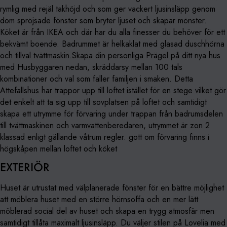
rymlig med rejäl takhöjd och som ger vackert ljusinsläpp genom
dom spröjsade fönster som bryter ljuset och skapar mönster.
Köket är från IKEA och där har du alla finesser du behöver för ett
bekvämt boende. Badrummet är helkaklat med glasad duschhörna
och tillval tvättmaskin.Skapa din personliga Prägel på ditt nya hus
med Husbyggaren nedan, skräddarsy mellan 100 tals
kombinationer och val som faller familjen i smaken. Detta
Attefallshus har trappor upp till loftet istället för en stege vilket gör
det enkelt att ta sig upp till sovplatsen på loftet och samtidigt
skapa ett utrymme för förvaring under trappan från badrumsdelen
till tvättmaskinen och varmvattenberedaren, utrymmet är zon 2
klassad enligt gällande våtrum regler. gott om förvaring finns i
högskåpen mellan loftet och köket
EXTERIÖR
Huset är utrustat med välplanerade fönster för en bättre möjlighet
att möblera huset med en större hörnsoffa och en mer lätt
möblerad social del av huset och skapa en trygg atmosfär men
samtidigt tillåta maximalt ljusinsläpp. Du väljer stilen på Lovelia med