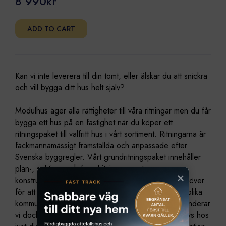
8 990
kr
ADD TO CART
Kan vi inte leverera till din tomt, eller älskar du att snickra
och vill bygga ditt hus helt själv?
Modulhus äger alla rättigheter till våra ritningar men du får
bygga ett hus på en fastighet när du köper ett
ritningspaket till valfritt hus i vårt sortiment. Ritningarna är
fackmannamässigt framställda och anpassade efter
Svenska byggregler. Vårt grundritningspaket innehåller
plan-, sektion- och fasadritningar samt en
konstruktionsspecifikation. De innehåller allt du behöver
för att bygga ditt hus på ett framgångsrikt sätt. Då olika
kommuner kan efterfråga olika handlingar rekommenderar
vi dock att du kollar upp vilka handlingar som behövs hos