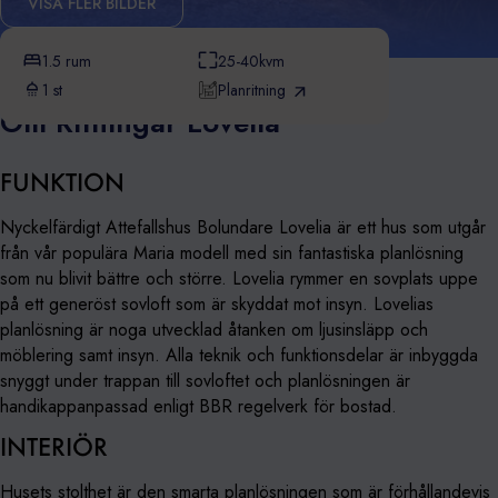
VISA FLER BILDER
1.5 rum
25-40kvm
1 st
Planritning
Om Ritningar Lovelia
FUNKTION
Nyckelfärdigt Attefallshus Bolundare Lovelia är ett hus som utgår
från vår populära Maria modell med sin fantastiska planlösning
som nu blivit bättre och större. Lovelia rymmer en sovplats uppe
på ett generöst sovloft som är skyddat mot insyn. Lovelias
planlösning är noga utvecklad åtanken om ljusinsläpp och
möblering samt insyn. Alla teknik och funktionsdelar är inbyggda
snyggt under trappan till sovloftet och planlösningen är
handikappanpassad enligt BBR regelverk för bostad.
INTERIÖR
Husets stolthet är den smarta planlösningen som är förhållandevis