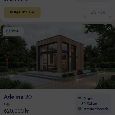
BÖRJA BYGGA
LÄS MER
NYHET
Adelina 30
1.5 rum
30-50kvm
Från
Permanentboende
620,000 kr