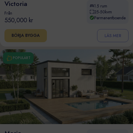
Victoria
1.5 rum
25-50kvm
Från
Permanentboende
550,000 kr
BÖRJA BYGGA
LÄS MER
POPULÄRT
Maria