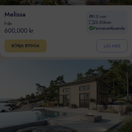
Melissa
1.5 rum
25-50kvm
Från
Permanentboende
600,000 kr
BÖRJA BYGGA
LÄS MER