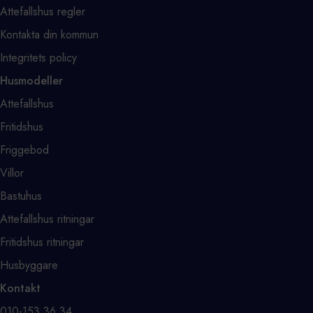
Attefallshus regler
Kontakta din kommun
Integritets policy
Husmodeller
Attefallshus
Fritidshus
Friggebod
Villor
Bastuhus
Attefallshus ritningar
Fritidshus ritningar
Husbyggare
Kontakt
⁨010-153 36 34⁩