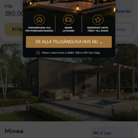
25-50kvm
Från
Permanentboende
580,000 kr
BÖRJA BYGGA
LÄS MER
SE ALLA TILLGÄNGLIGA HUS NU →
Minea
1.5 rum