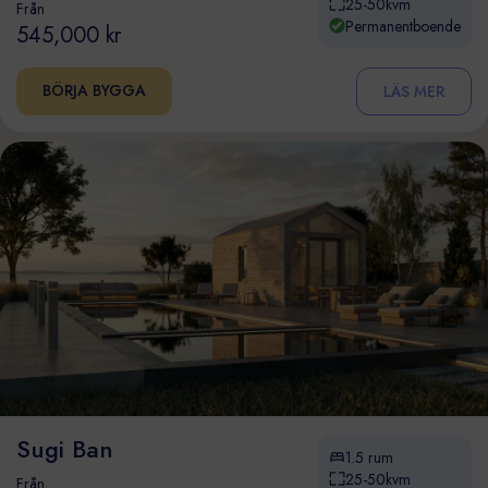
25-50kvm
Från
Permanentboende
545,000 kr
BÖRJA BYGGA
LÄS MER
Sugi Ban
1.5 rum
25-50kvm
Från