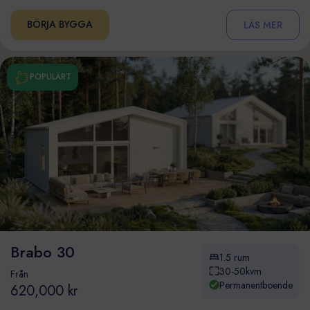
BÖRJA BYGGA
LÄS MER
POPULÄRT
Brabo 30
1.5 rum
30-50kvm
Från
Permanentboende
620,000 kr