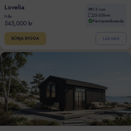
Lovelia
1.5 rum
25-50kvm
Från
Permanentboende
545,000 kr
BÖRJA BYGGA
LÄS MER