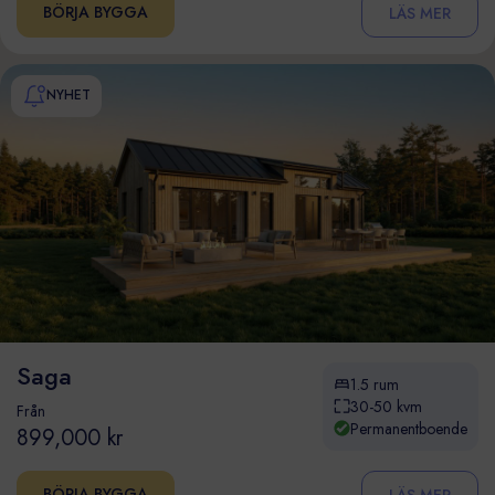
BÖRJA BYGGA
LÄS MER
NYHET
Saga
1.5 rum
30-50 kvm
Från
Permanentboende
899,000 kr
BÖRJA BYGGA
LÄS MER