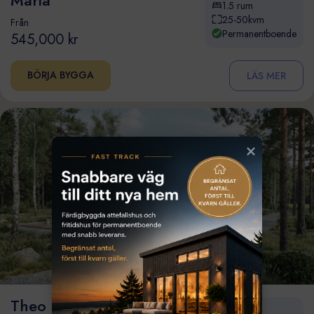
1.5 rum
25-50kvm
Från
Permanentboende
545,000 kr
BÖRJA BYGGA
LÄS MER
Theo
2 rum