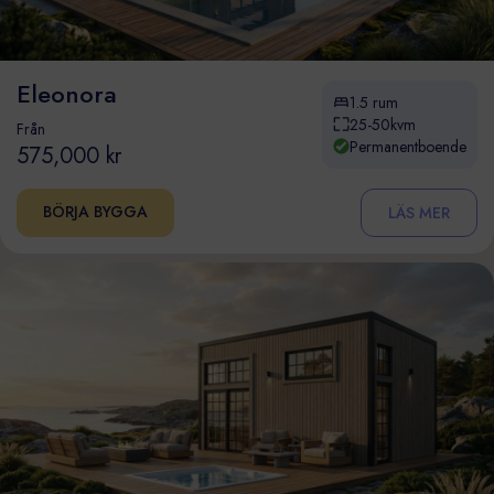
Eleonora
1.5 rum
25-50kvm
Från
Permanentboende
575,000 kr
BÖRJA BYGGA
LÄS MER