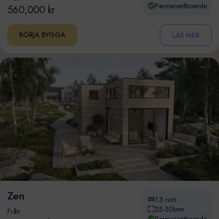
Permanentboende
560,000 kr
BÖRJA BYGGA
LÄS MER
Zen
1.5 rum
25-50kvm
Från
Permanentboende