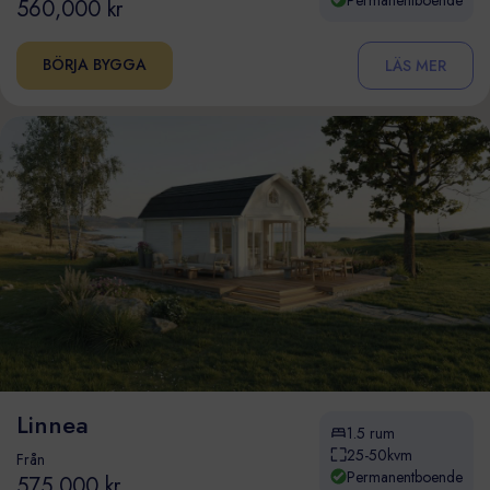
560,000 kr
BÖRJA BYGGA
LÄS MER
Linnea
1.5 rum
25-50kvm
Från
Permanentboende
575,000 kr