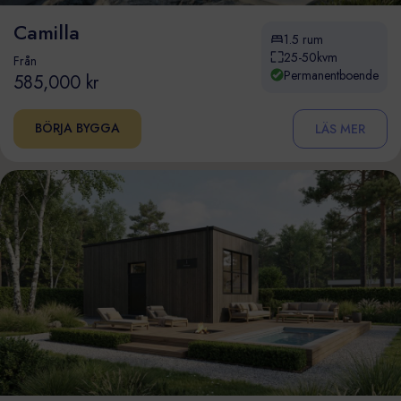
Camilla
1.5 rum
25-50kvm
Från
Permanentboende
585,000 kr
BÖRJA BYGGA
LÄS MER