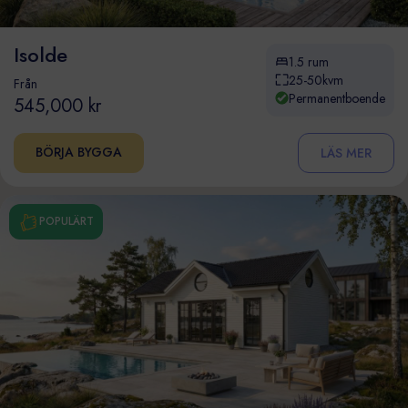
Isolde
1.5 rum
25-50kvm
Från
Permanentboende
545,000 kr
BÖRJA BYGGA
LÄS MER
POPULÄRT