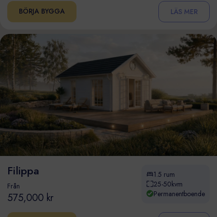
BÖRJA BYGGA
LÄS MER
Filippa
1.5 rum
25-50kvm
Från
Permanentboende
575,000 kr