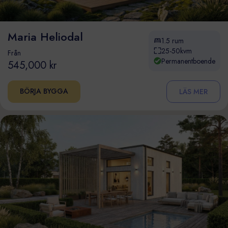
Maria Heliodal
1.5 rum
25-50kvm
Från
Permanentboende
545,000 kr
BÖRJA BYGGA
LÄS MER