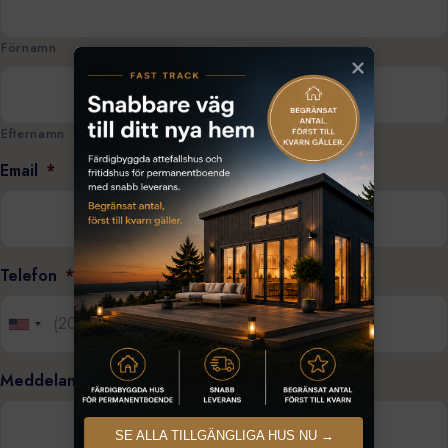
Förnamn
Efternamn
Email
*
Telefon
*
Meddelande
SE ALLA TILLGÄNGLIGA HUS NU →