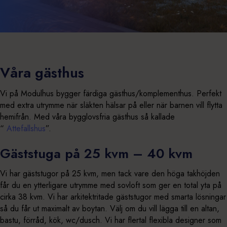
Våra gästhus
Vi på Modulhus bygger färdiga gästhus/komplementhus. Perfekt
med extra utrymme när släkten hälsar på eller när barnen vill flytta
hemifrån. Med våra bygglovsfria gästhus så kallade
“
Attefallshus
”.
Gäststuga på 25 kvm – 40 kvm
Vi har gäststugor på 25 kvm, men tack vare den höga takhöjden
får du en ytterligare utrymme med sovloft som ger en total yta på
cirka 38 kvm. Vi har arkitektritade gäststugor med smarta lösningar
så du får ut maximalt av boytan. Välj om du vill lägga till en altan,
bastu, förråd, kök, wc/dusch. Vi har flertal flexibla designer som