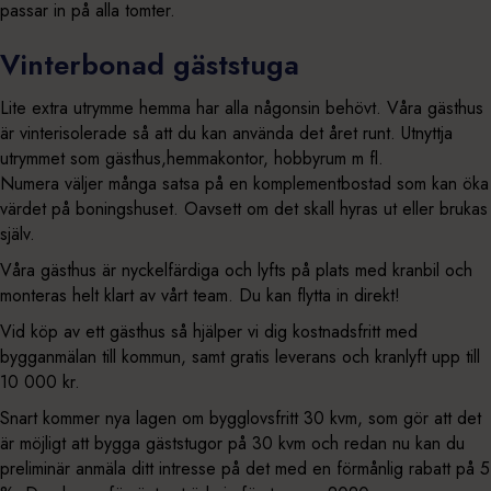
passar in på alla tomter.
Vinterbonad gäststuga
Lite extra utrymme hemma har alla någonsin behövt. Våra gästhus
är vinterisolerade så att du kan använda det året runt. Utnyttja
utrymmet som gästhus,hemmakontor, hobbyrum m fl.
Numera väljer många satsa på en komplementbostad som kan öka
värdet på boningshuset. Oavsett om det skall hyras ut eller brukas
själv.
Våra gästhus är nyckelfärdiga och lyfts på plats med kranbil och
monteras helt klart av vårt team. Du kan flytta in direkt!
Vid köp av ett gästhus så hjälper vi dig kostnadsfritt med
bygganmälan till kommun, samt gratis leverans och kranlyft upp till
10 000 kr.
Snart kommer nya lagen om bygglovsfritt 30 kvm, som gör att det
är möjligt att bygga gäststugor på 30 kvm och redan nu kan du
preliminär anmäla ditt intresse på det med en förmånlig rabatt på 5