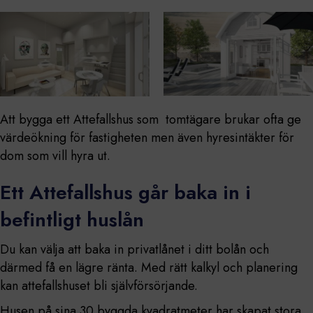
Att bygga ett Attefallshus som tomtägare brukar ofta ge
värdeökning för fastigheten men även hyresintäkter för
dom som vill hyra ut.
Ett Attefallshus går baka in i
befintligt huslån
Du kan välja att baka in privatlånet i ditt bolån och
därmed få en lägre ränta. Med rätt kalkyl och planering
kan attefallshuset bli självförsörjande.
Husen på sina 30 byggda kvadratmeter har skapat stora