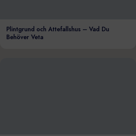
Plintgrund och Attefallshus – Vad Du
Behöver Veta