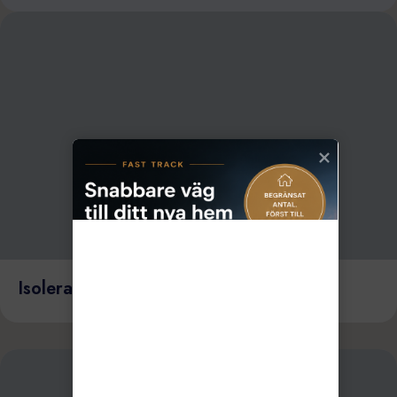
Isolerad Friggebod – Vad menas?