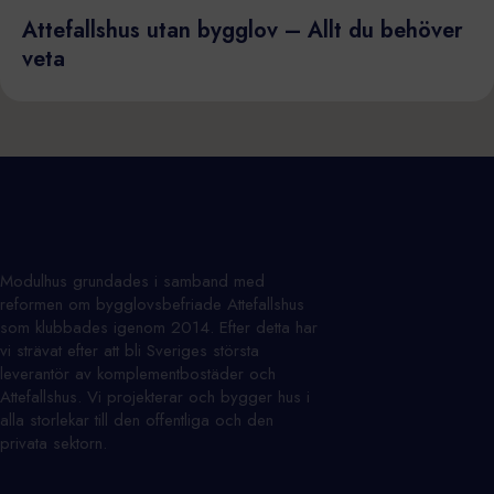
Attefallshus utan bygglov – Allt du behöver
veta
Modulhus grundades i samband med
reformen om bygglovsbefriade Attefallshus
som klubbades igenom 2014. Efter detta har
vi strävat efter att bli Sveriges största
leverantör av komplementbostäder och
Attefallshus. Vi projekterar och bygger hus i
alla storlekar till den offentliga och den
privata sektorn.