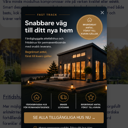
Våra minsta modulhus kompromissar inte på varken kvalitet eller estetik.
Smart design skapar stora möjligheter, vi erbjuder friggebodar med både
bastu, kök och badrum. Att köpa en friggebod från oss är enkelt och
kräver varken bygglov eller bygganmälan.
Fritidshus
25-125 kvm
Mer möjligheter och mer rum, våran nya serie fritidshus är omsorgsfullt
arkitektritade för att vara vackra som praktiska. Anpassade för nordiska
förhållanden och byggda enligt modulhus koncept i hög standard
SE ALLA TILLGÄNGLIGA HUS NU →
förenklar ditt byggprojekt.