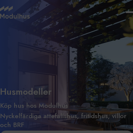
Husmodeller
Köp hus hos Modulhus
Nyckelfärdiga attefallshus, fritidshus, villor
och BRF